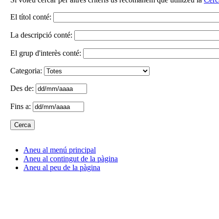
El títol conté:
La descripció conté:
El grup d'interès conté:
Categoria:
Des de:
Fins a:
Aneu al menú principal
Aneu al contingut de la pàgina
Aneu al peu de la pàgina