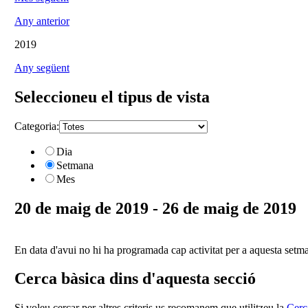
Any anterior
2019
Any següent
Seleccioneu el tipus de vista
Categoria:
Dia
Setmana
Mes
20 de maig de 2019 - 26 de maig de 2019
En data d'avui no hi ha programada cap activitat per a aquesta setm
Cerca bàsica dins d'aquesta secció
Si voleu cercar per altres criteris us recomanem que utilitzeu la
Cerc