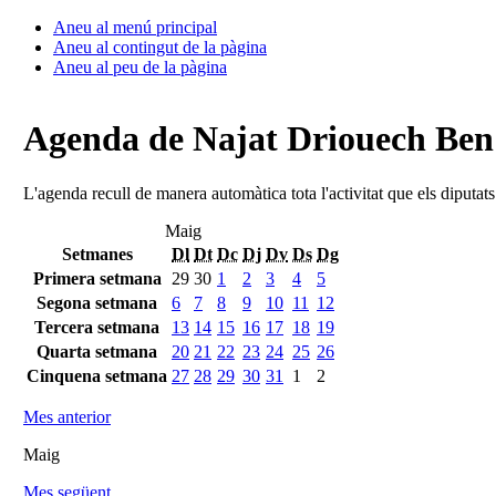
Aneu al menú principal
Aneu al contingut de la pàgina
Aneu al peu de la pàgina
Agenda de Najat Driouech Be
L'agenda recull de manera automàtica tota l'activitat que els diputat
Maig
Setmanes
Dl
Dt
Dc
Dj
Dv
Ds
Dg
Primera setmana
29
30
1
2
3
4
5
Segona setmana
6
7
8
9
10
11
12
Tercera setmana
13
14
15
16
17
18
19
Quarta setmana
20
21
22
23
24
25
26
Cinquena setmana
27
28
29
30
31
1
2
Mes anterior
Maig
Mes següent