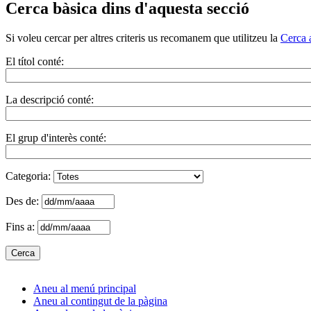
Cerca bàsica dins d'aquesta secció
Si voleu cercar per altres criteris us recomanem que utilitzeu la
Cerca 
El títol conté:
La descripció conté:
El grup d'interès conté:
Categoria:
Des de:
Fins a:
Aneu al menú principal
Aneu al contingut de la pàgina