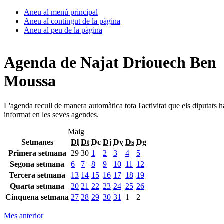
Aneu al menú principal
Aneu al contingut de la pàgina
Aneu al peu de la pàgina
Agenda de Najat Driouech Ben
Moussa
L'agenda recull de manera automàtica tota l'activitat que els diputats 
informat en les seves agendes.
Maig
Setmanes
Dl
Dt
Dc
Dj
Dv
Ds
Dg
Primera setmana
29
30
1
2
3
4
5
Segona setmana
6
7
8
9
10
11
12
Tercera setmana
13
14
15
16
17
18
19
Quarta setmana
20
21
22
23
24
25
26
Cinquena setmana
27
28
29
30
31
1
2
Mes anterior