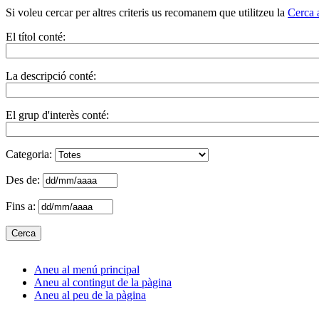
Si voleu cercar per altres criteris us recomanem que utilitzeu la
Cerca 
El títol conté:
La descripció conté:
El grup d'interès conté:
Categoria:
Des de:
Fins a:
Aneu al menú principal
Aneu al contingut de la pàgina
Aneu al peu de la pàgina