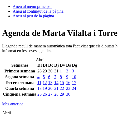
Aneu al menú principal
Aneu al contingut de la pàgina
Aneu al peu de la pàgina
Agenda de Marta Vilalta i Torre
L'agenda recull de manera automàtica tota l'activitat que els diputats 
informat en les seves agendes.
Abril
Setmanes
Dl
Dt
Dc
Dj
Dv
Ds
Dg
Primera setmana
28
29
30
31
1
2
3
Segona setmana
4
5
6
7
8
9
10
Tercera setmana
11
12
13
14
15
16
17
Quarta setmana
18
19
20
21
22
23
24
Cinquena setmana
25
26
27
28
29
30
Mes anterior
Abril