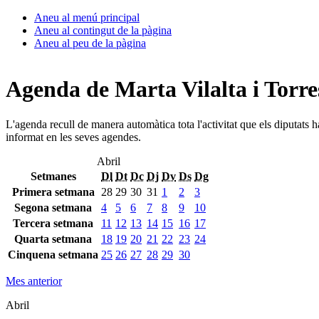
Aneu al menú principal
Aneu al contingut de la pàgina
Aneu al peu de la pàgina
Agenda de Marta Vilalta i Torre
L'agenda recull de manera automàtica tota l'activitat que els diputats 
informat en les seves agendes.
Abril
Setmanes
Dl
Dt
Dc
Dj
Dv
Ds
Dg
Primera setmana
28
29
30
31
1
2
3
Segona setmana
4
5
6
7
8
9
10
Tercera setmana
11
12
13
14
15
16
17
Quarta setmana
18
19
20
21
22
23
24
Cinquena setmana
25
26
27
28
29
30
Mes anterior
Abril