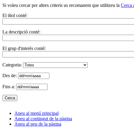
Si voleu cercar per altres criteris us recomanem que utilitzeu la
Cerca 
El títol conté:
La descripció conté:
El grup d'interès conté:
Categoria:
Des de:
Fins a:
Aneu al menú principal
Aneu al contingut de la pàgina
Aneu al peu de la pàgina