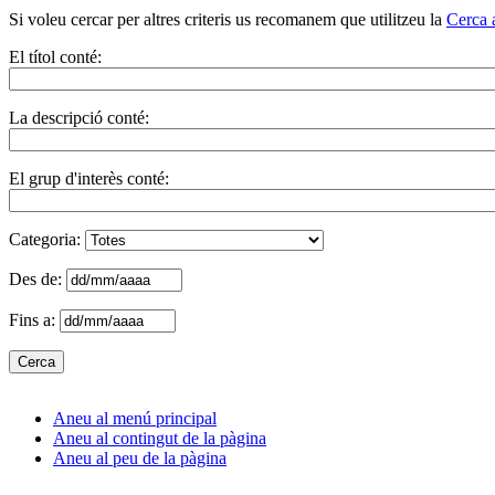
Si voleu cercar per altres criteris us recomanem que utilitzeu la
Cerca 
El títol conté:
La descripció conté:
El grup d'interès conté:
Categoria:
Des de:
Fins a:
Aneu al menú principal
Aneu al contingut de la pàgina
Aneu al peu de la pàgina