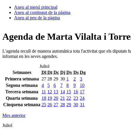
Aneu al menú principal
Aneu al contingut de la pàgina
Aneu al peu de la pàgina
Agenda de Marta Vilalta i Torre
L'agenda recull de manera automàtica tota l'activitat que els diputats 
informat en les seves agendes.
Juliol
Setmanes
Dl
Dt
Dc
Dj
Dv
Ds
Dg
Primera setmana
27
28
29
30
1
2
3
Segona setmana
4
5
6
7
8
9
10
Tercera setmana
11
12
13
14
15
16
17
Quarta setmana
18
19
20
21
22
23
24
Cinquena setmana
25
26
27
28
29
30
31
Mes anterior
Juliol