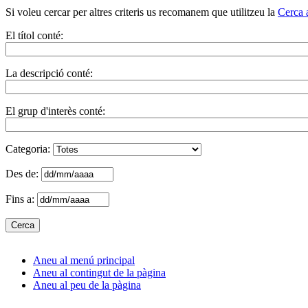
Si voleu cercar per altres criteris us recomanem que utilitzeu la
Cerca 
El títol conté:
La descripció conté:
El grup d'interès conté:
Categoria:
Des de:
Fins a:
Aneu al menú principal
Aneu al contingut de la pàgina
Aneu al peu de la pàgina