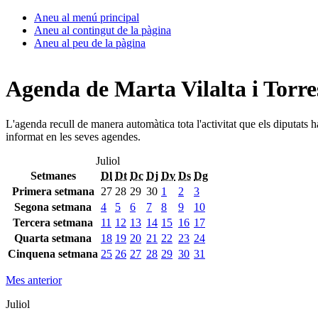
Aneu al menú principal
Aneu al contingut de la pàgina
Aneu al peu de la pàgina
Agenda de Marta Vilalta i Torre
L'agenda recull de manera automàtica tota l'activitat que els diputats 
informat en les seves agendes.
Juliol
Setmanes
Dl
Dt
Dc
Dj
Dv
Ds
Dg
Primera setmana
27
28
29
30
1
2
3
Segona setmana
4
5
6
7
8
9
10
Tercera setmana
11
12
13
14
15
16
17
Quarta setmana
18
19
20
21
22
23
24
Cinquena setmana
25
26
27
28
29
30
31
Mes anterior
Juliol