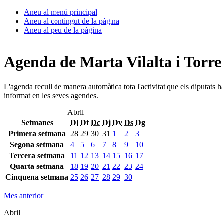
Aneu al menú principal
Aneu al contingut de la pàgina
Aneu al peu de la pàgina
Agenda de Marta Vilalta i Torre
L'agenda recull de manera automàtica tota l'activitat que els diputats 
informat en les seves agendes.
Abril
Setmanes
Dl
Dt
Dc
Dj
Dv
Ds
Dg
Primera setmana
28
29
30
31
1
2
3
Segona setmana
4
5
6
7
8
9
10
Tercera setmana
11
12
13
14
15
16
17
Quarta setmana
18
19
20
21
22
23
24
Cinquena setmana
25
26
27
28
29
30
Mes anterior
Abril