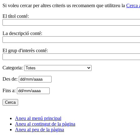
Si voleu cercar per altres criteris us recomanem que utilitzeu la
Cerca 
El títol conté:
La descripció conté:
El grup d'interès conté:
Categoria:
Des de:
Fins a:
Aneu al menú principal
Aneu al contingut de la pàgina
Aneu al peu de la pàgina