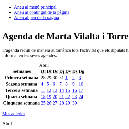
Aneu al menú principal
Aneu al contingut de la pàgina
Aneu al peu de la pàgina
Agenda de Marta Vilalta i Torre
L'agenda recull de manera automàtica tota l'activitat que els diputats 
informat en les seves agendes.
Abril
Setmanes
Dl
Dt
Dc
Dj
Dv
Ds
Dg
Primera setmana
28
29
30
31
1
2
3
Segona setmana
4
5
6
7
8
9
10
Tercera setmana
11
12
13
14
15
16
17
Quarta setmana
18
19
20
21
22
23
24
Cinquena setmana
25
26
27
28
29
30
Mes anterior
Abril