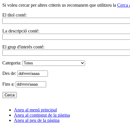
Si voleu cercar per altres criteris us recomanem que utilitzeu la
Cerca 
El títol conté:
La descripció conté:
El grup d'interès conté:
Categoria:
Des de:
Fins a:
Aneu al menú principal
Aneu al contingut de la pàgina
Aneu al peu de la pàgina