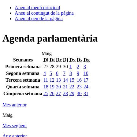
Aneu al menú principal
Aneu al contingut de la pàgina
Aneu al peu de la pàgina
Agenda parlamentària
Maig
Setmanes
Dl
Dt
Dc
Dj
Dv
Ds
Dg
Primera setmana
27
28
29
30
1
2
3
Segona setmana
4
5
6
7
8
9
10
Tercera setmana
11
12
13
14
15
16
17
Quarta setmana
18
19
20
21
22
23
24
Cinquena setmana
25
26
27
28
29
30
31
Mes anterior
Maig
Mes següent
Any anterior