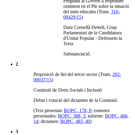
Pregunta al Govern a respondre
oralment en el Ple sobre la situació
del món educatiu (Tram.
310-
00429/15
)
Dani Cornellà Detrell, Grup
Parlamentari de la Candidatura
d'Unitat Popular - Defensem la
Terra
Substanciació.
2
Proposició de llei del tercer sector (Tram.
202-
00037/15
)
Comissió de Drets Socials i Inclusió
Debat i votació del dictamen de la Comissió.
(Text presentat:
BOPC, 178, 8
; esmenes
presentades:
BOPC, 388, 3
; informe:
BOPC, 466,
14
; dictamen:
BOPC, 483, 40
)
3