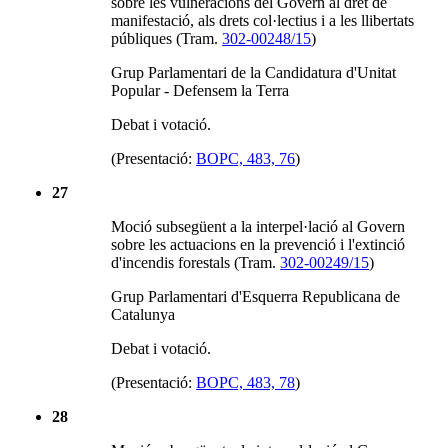
sobre les vulneracions del Govern al dret de
manifestació, als drets col·lectius i a les llibertats
públiques (Tram.
302-00248/15
)
Grup Parlamentari de la Candidatura d'Unitat
Popular - Defensem la Terra
Debat i votació.
(Presentació:
BOPC, 483, 76
)
27
Moció subsegüent a la interpel·lació al Govern
sobre les actuacions en la prevenció i l'extinció
d'incendis forestals (Tram.
302-00249/15
)
Grup Parlamentari d'Esquerra Republicana de
Catalunya
Debat i votació.
(Presentació:
BOPC, 483, 78
)
28