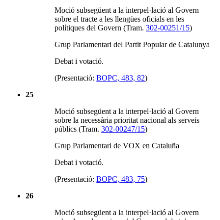
Moció subsegüent a la interpel·lació al Govern
sobre el tracte a les llengües oficials en les
polítiques del Govern (Tram.
302-00251/15
)
Grup Parlamentari del Partit Popular de Catalunya
Debat i votació.
(Presentació:
BOPC, 483, 82
)
25
Moció subsegüent a la interpel·lació al Govern
sobre la necessària prioritat nacional als serveis
públics (Tram.
302-00247/15
)
Grup Parlamentari de VOX en Cataluña
Debat i votació.
(Presentació:
BOPC, 483, 75
)
26
Moció subsegüent a la interpel·lació al Govern