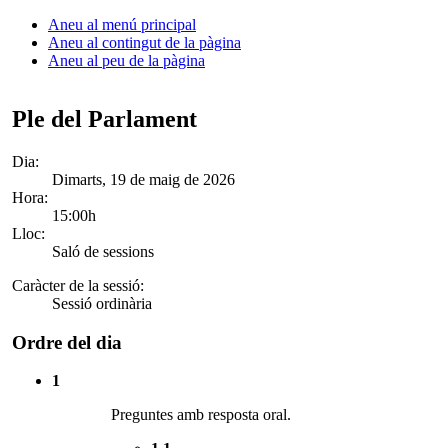
Aneu al menú principal
Aneu al contingut de la pàgina
Aneu al peu de la pàgina
Ple del Parlament
Dia:
Dimarts, 19 de maig de 2026
Hora:
15:00h
Lloc:
Saló de sessions
Caràcter de la sessió:
Sessió ordinària
Ordre del dia
1
Preguntes amb resposta oral.