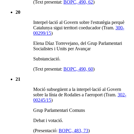
(Text presentat:
BOPC, 490, 62
)
20
Interpel·lació al Govern sobre l'estratègia perquè
Catalunya sigui territori coeducador (Tram.
300-
00299/15
)
Elena Díaz Torrevejano, del Grup Parlamentari
Socialistes i Units per Avançar
Substanciació.
(Text presentat:
BOPC, 490, 60
)
21
Moció subsegüent a la interpel·lació al Govern
sobre la línia de Rodalies a l'aeroport (Tram.
302-
00245/15
)
Grup Parlamentari Comuns
Debat i votació.
(Presentació:
BOPC, 483, 73
)