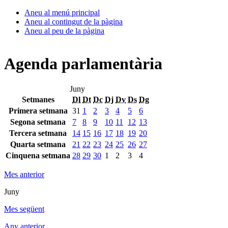
Aneu al menú principal
Aneu al contingut de la pàgina
Aneu al peu de la pàgina
Agenda parlamentària
Juny
Setmanes
Dl
Dt
Dc
Dj
Dv
Ds
Dg
Primera setmana
31
1
2
3
4
5
6
Segona setmana
7
8
9
10
11
12
13
Tercera setmana
14
15
16
17
18
19
20
Quarta setmana
21
22
23
24
25
26
27
Cinquena setmana
28
29
30
1
2
3
4
Mes anterior
Juny
Mes següent
Any anterior