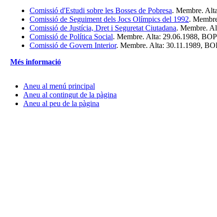
Comissió d'Estudi sobre les Bosses de Pobresa
. Membre. Alt
Comissió de Seguiment dels Jocs Olímpics del 1992
. Membre
Comissió de Justícia, Dret i Seguretat Ciutadana
. Membre. Al
Comissió de Política Social
. Membre. Alta: 29.06.1988, BOP
Comissió de Govern Interior
. Membre. Alta: 30.11.1989, BO
Més informació
Aneu al menú principal
Aneu al contingut de la pàgina
Aneu al peu de la pàgina