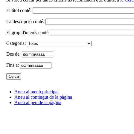
El títol conté:
La descripció conté:
El grup d'interès conté:
Categoria:
Des de:
Fins a:
Aneu al menú principal
Aneu al contingut de la pàgina
Aneu al peu de la pàgina