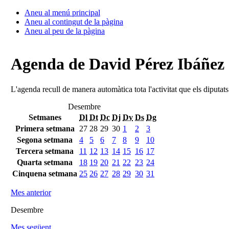
Aneu al menú principal
Aneu al contingut de la pàgina
Aneu al peu de la pàgina
Agenda de David Pérez Ibáñez
L'agenda recull de manera automàtica tota l'activitat que els diputat
Desembre
Setmanes
Dl
Dt
Dc
Dj
Dv
Ds
Dg
Primera setmana
27
28
29
30
1
2
3
Segona setmana
4
5
6
7
8
9
10
Tercera setmana
11
12
13
14
15
16
17
Quarta setmana
18
19
20
21
22
23
24
Cinquena setmana
25
26
27
28
29
30
31
Mes anterior
Desembre
Mes següent