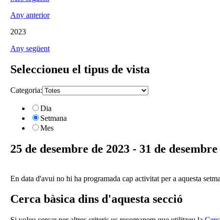
Any anterior
2023
Any següent
Seleccioneu el tipus de vista
Categoria:
Dia
Setmana
Mes
25 de desembre de 2023 - 31 de desembre
En data d'avui no hi ha programada cap activitat per a aquesta setm
Cerca bàsica dins d'aquesta secció
Si voleu cercar per altres criteris us recomanem que utilitzeu la
Cerc