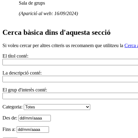
Sala de grups
(Aparició al web: 16/09/2024)
Cerca bàsica dins d'aquesta secció
Si voleu cercar per altres criteris us recomanem que utilitzeu la
Cerca 
El títol conté:
La descripció conté:
El grup d'interès conté:
Categoria:
Des de:
Fins a: