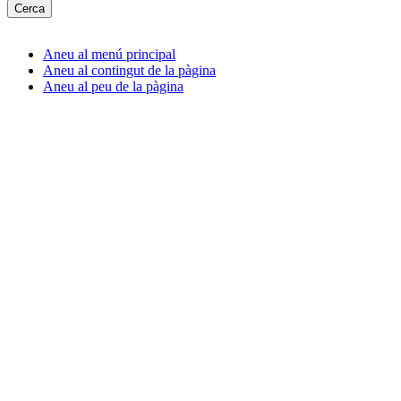
Aneu al menú principal
Aneu al contingut de la pàgina
Aneu al peu de la pàgina