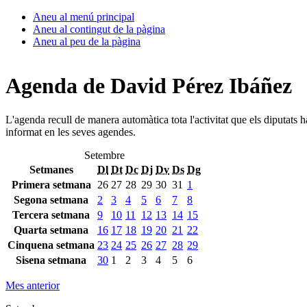
Aneu al menú principal
Aneu al contingut de la pàgina
Aneu al peu de la pàgina
Agenda de David Pérez Ibáñez
L'agenda recull de manera automàtica tota l'activitat que els diputats 
informat en les seves agendes.
Setembre
Setmanes
Dl
Dt
Dc
Dj
Dv
Ds
Dg
Primera setmana
26
27
28
29
30
31
1
Segona setmana
2
3
4
5
6
7
8
Tercera setmana
9
10
11
12
13
14
15
Quarta setmana
16
17
18
19
20
21
22
Cinquena setmana
23
24
25
26
27
28
29
Sisena setmana
30
1
2
3
4
5
6
Mes anterior