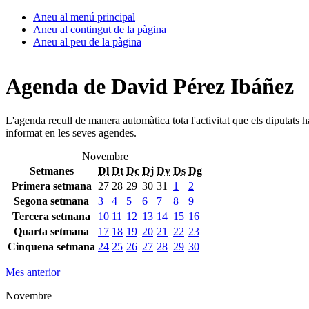
Aneu al menú principal
Aneu al contingut de la pàgina
Aneu al peu de la pàgina
Agenda de David Pérez Ibáñez
L'agenda recull de manera automàtica tota l'activitat que els diputats 
informat en les seves agendes.
Novembre
Setmanes
Dl
Dt
Dc
Dj
Dv
Ds
Dg
Primera setmana
27
28
29
30
31
1
2
Segona setmana
3
4
5
6
7
8
9
Tercera setmana
10
11
12
13
14
15
16
Quarta setmana
17
18
19
20
21
22
23
Cinquena setmana
24
25
26
27
28
29
30
Mes anterior
Novembre