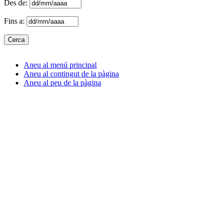
Des de:
Fins a:
Aneu al menú principal
Aneu al contingut de la pàgina
Aneu al peu de la pàgina