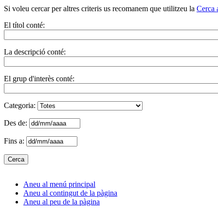
Si voleu cercar per altres criteris us recomanem que utilitzeu la
Cerca 
El títol conté:
La descripció conté:
El grup d'interès conté:
Categoria:
Des de:
Fins a:
Aneu al menú principal
Aneu al contingut de la pàgina
Aneu al peu de la pàgina