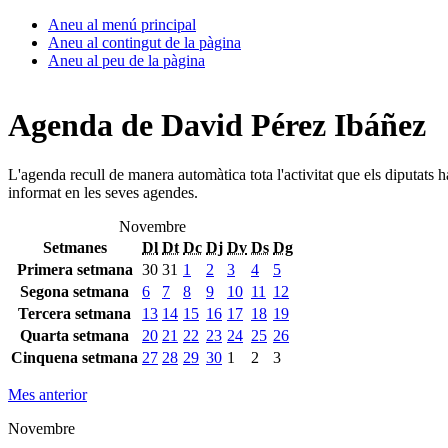
Aneu al menú principal
Aneu al contingut de la pàgina
Aneu al peu de la pàgina
Agenda de David Pérez Ibáñez
L'agenda recull de manera automàtica tota l'activitat que els diputats 
informat en les seves agendes.
Novembre
Setmanes
Dl
Dt
Dc
Dj
Dv
Ds
Dg
Primera setmana
30
31
1
2
3
4
5
Segona setmana
6
7
8
9
10
11
12
Tercera setmana
13
14
15
16
17
18
19
Quarta setmana
20
21
22
23
24
25
26
Cinquena setmana
27
28
29
30
1
2
3
Mes anterior
Novembre