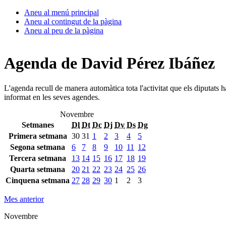
Aneu al menú principal
Aneu al contingut de la pàgina
Aneu al peu de la pàgina
Agenda de David Pérez Ibáñez
L'agenda recull de manera automàtica tota l'activitat que els diputats 
informat en les seves agendes.
Novembre
Setmanes
Dl
Dt
Dc
Dj
Dv
Ds
Dg
Primera setmana
30
31
1
2
3
4
5
Segona setmana
6
7
8
9
10
11
12
Tercera setmana
13
14
15
16
17
18
19
Quarta setmana
20
21
22
23
24
25
26
Cinquena setmana
27
28
29
30
1
2
3
Mes anterior
Novembre