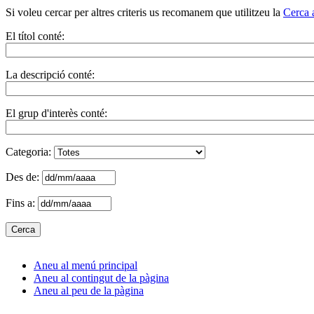
Si voleu cercar per altres criteris us recomanem que utilitzeu la
Cerca 
El títol conté:
La descripció conté:
El grup d'interès conté:
Categoria:
Des de:
Fins a:
Aneu al menú principal
Aneu al contingut de la pàgina
Aneu al peu de la pàgina