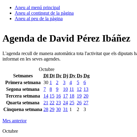
Aneu al menú principal
Aneu al contingut de la pàgina
Aneu al peu de la pàgina
Agenda de David Pérez Ibáñez
L'agenda recull de manera automàtica tota l'activitat que els diputats 
informat en les seves agendes.
Octubre
Setmanes
Dl
Dt
Dc
Dj
Dv
Ds
Dg
Primera setmana
30
1
2
3
4
5
6
Segona setmana
7
8
9
10
11
12
13
Tercera setmana
14
15
16
17
18
19
20
Quarta setmana
21
22
23
24
25
26
27
Cinquena setmana
28
29
30
31
1
2
3
Mes anterior
Octubre