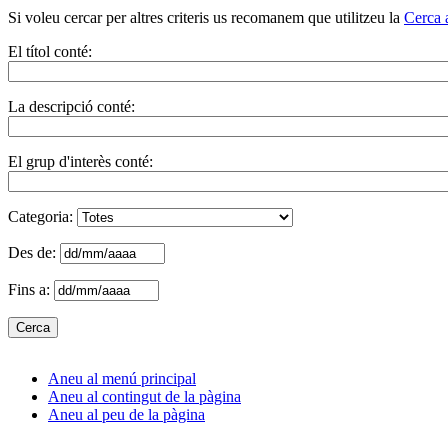
Si voleu cercar per altres criteris us recomanem que utilitzeu la
Cerca 
El títol conté:
La descripció conté:
El grup d'interès conté:
Categoria:
Des de:
Fins a:
Aneu al menú principal
Aneu al contingut de la pàgina
Aneu al peu de la pàgina