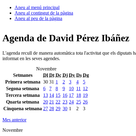
Aneu al menú principal
Aneu al contingut de la pàgina
Aneu al peu de la pàgina
Agenda de David Pérez Ibáñez
L'agenda recull de manera automàtica tota l'activitat que els diputats 
informat en les seves agendes.
Novembre
Setmanes
Dl
Dt
Dc
Dj
Dv
Ds
Dg
Primera setmana
30
31
1
2
3
4
5
Segona setmana
6
7
8
9
10
11
12
Tercera setmana
13
14
15
16
17
18
19
Quarta setmana
20
21
22
23
24
25
26
Cinquena setmana
27
28
29
30
1
2
3
Mes anterior
Novembre