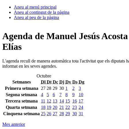
Aneu al menú principal
Aneu al contingut de la pàgina
Aneu al peu de la pàgina
Agenda de Manuel Jesús Acosta
Elías
L'agenda recull de manera automàtica tota l'activitat que els diputats 
informat en les seves agendes.
Octubre
Setmanes
Dl
Dt
Dc
Dj
Dv
Ds
Dg
Primera setmana
27
28
29
30
1
2
3
Segona setmana
4
5
6
7
8
9
10
Tercera setmana
11
12
13
14
15
16
17
Quarta setmana
18
19
20
21
22
23
24
Cinquena setmana
25
26
27
28
29
30
31
Mes anterior