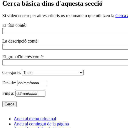
Cerca bàsica dins d'aquesta secció
Si voleu cercar per altres criteris us recomanem que utilitzeu la
Cerca 
El títol conté:
La descripció conté:
El grup d'interès conté:
Categoria:
Des de:
Fins a:
Aneu al menú principal
Aneu al contingut de la pàgina