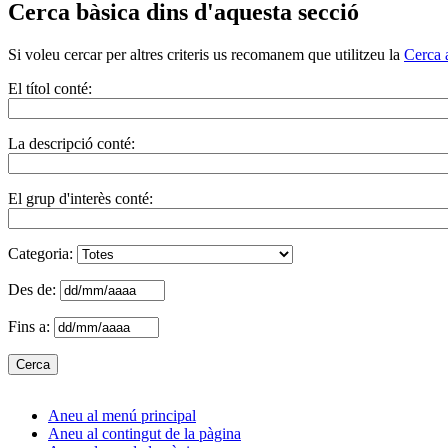
Cerca bàsica dins d'aquesta secció
Si voleu cercar per altres criteris us recomanem que utilitzeu la
Cerca 
El títol conté:
La descripció conté:
El grup d'interès conté:
Categoria:
Des de:
Fins a:
Aneu al menú principal
Aneu al contingut de la pàgina