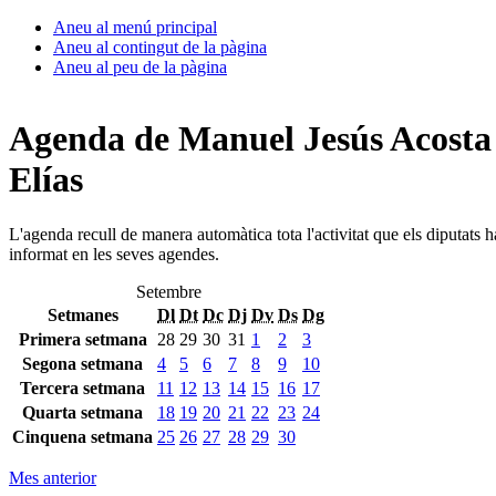
Aneu al menú principal
Aneu al contingut de la pàgina
Aneu al peu de la pàgina
Agenda de Manuel Jesús Acosta
Elías
L'agenda recull de manera automàtica tota l'activitat que els diputats 
informat en les seves agendes.
Setembre
Setmanes
Dl
Dt
Dc
Dj
Dv
Ds
Dg
Primera setmana
28
29
30
31
1
2
3
Segona setmana
4
5
6
7
8
9
10
Tercera setmana
11
12
13
14
15
16
17
Quarta setmana
18
19
20
21
22
23
24
Cinquena setmana
25
26
27
28
29
30
Mes anterior