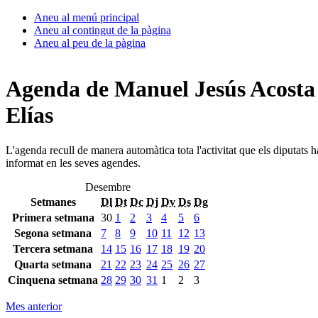
Aneu al menú principal
Aneu al contingut de la pàgina
Aneu al peu de la pàgina
Agenda de Manuel Jesús Acosta
Elías
L'agenda recull de manera automàtica tota l'activitat que els diputats 
informat en les seves agendes.
Desembre
Setmanes
Dl
Dt
Dc
Dj
Dv
Ds
Dg
Primera setmana
30
1
2
3
4
5
6
Segona setmana
7
8
9
10
11
12
13
Tercera setmana
14
15
16
17
18
19
20
Quarta setmana
21
22
23
24
25
26
27
Cinquena setmana
28
29
30
31
1
2
3
Mes anterior