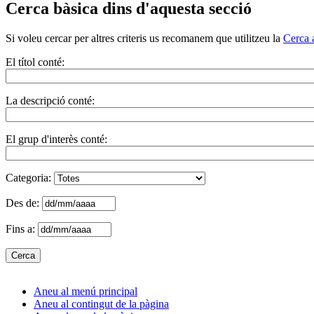
Cerca bàsica dins d'aquesta secció
Si voleu cercar per altres criteris us recomanem que utilitzeu la
Cerca 
El títol conté:
La descripció conté:
El grup d'interès conté:
Categoria:
Des de:
Fins a:
Aneu al menú principal
Aneu al contingut de la pàgina