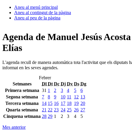
Aneu al menú principal
Aneu al contingut de la pàgina
Aneu al peu de la pàgina
Agenda de Manuel Jesús Acosta
Elías
L'agenda recull de manera automàtica tota l'activitat que els diputats 
informat en les seves agendes.
Febrer
Setmanes
Dl
Dt
Dc
Dj
Dv
Ds
Dg
Primera setmana
31
1
2
3
4
5
6
Segona setmana
7
8
9
10
11
12
13
Tercera setmana
14
15
16
17
18
19
20
Quarta setmana
21
22
23
24
25
26
27
Cinquena setmana
28
29
1
2
3
4
5
Mes anterior