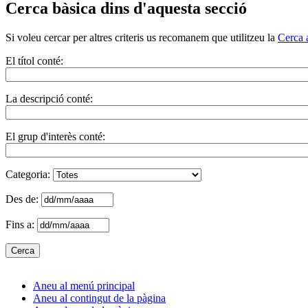
Cerca bàsica dins d'aquesta secció
Si voleu cercar per altres criteris us recomanem que utilitzeu la
Cerca 
El títol conté:
La descripció conté:
El grup d'interès conté:
Categoria:
Des de:
Fins a:
Aneu al menú principal
Aneu al contingut de la pàgina