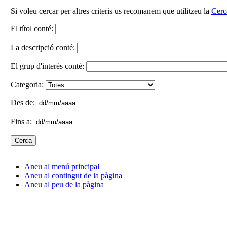
Si voleu cercar per altres criteris us recomanem que utilitzeu la
Cerc
El títol conté:
La descripció conté:
El grup d'interès conté:
Categoria:
Des de:
Fins a:
Aneu al menú principal
Aneu al contingut de la pàgina
Aneu al peu de la pàgina