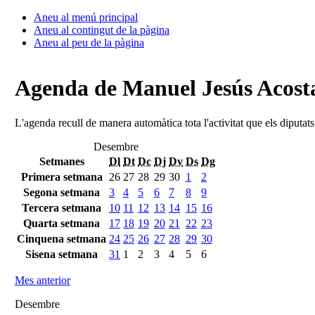
Aneu al menú principal
Aneu al contingut de la pàgina
Aneu al peu de la pàgina
Agenda de Manuel Jesús Acosta
L'agenda recull de manera automàtica tota l'activitat que els diputat
Desembre
Setmanes
Dl
Dt
Dc
Dj
Dv
Ds
Dg
Primera setmana
26
27
28
29
30
1
2
Segona setmana
3
4
5
6
7
8
9
Tercera setmana
10
11
12
13
14
15
16
Quarta setmana
17
18
19
20
21
22
23
Cinquena setmana
24
25
26
27
28
29
30
Sisena setmana
31
1
2
3
4
5
6
Mes anterior
Desembre