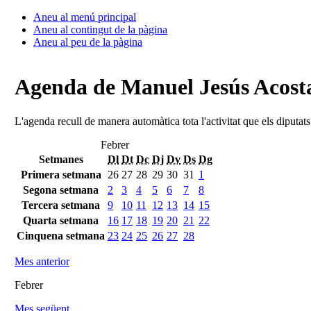
Aneu al menú principal
Aneu al contingut de la pàgina
Aneu al peu de la pàgina
Agenda de Manuel Jesús Acosta
L'agenda recull de manera automàtica tota l'activitat que els diputat
Febrer
Setmanes
Dl
Dt
Dc
Dj
Dv
Ds
Dg
Primera setmana
26
27
28
29
30
31
1
Segona setmana
2
3
4
5
6
7
8
Tercera setmana
9
10
11
12
13
14
15
Quarta setmana
16
17
18
19
20
21
22
Cinquena setmana
23
24
25
26
27
28
Mes anterior
Febrer
Mes següent