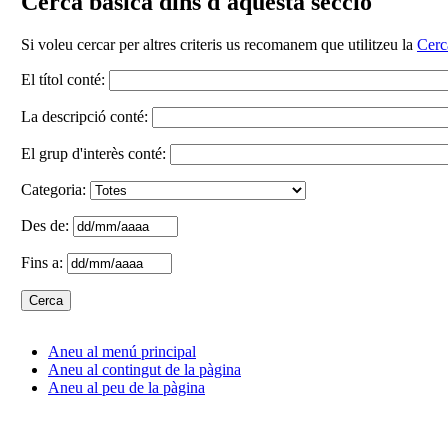
Cerca bàsica dins d'aquesta secció
Si voleu cercar per altres criteris us recomanem que utilitzeu la
Cerc
El títol conté:
La descripció conté:
El grup d'interès conté:
Categoria:
Des de:
Fins a:
Aneu al menú principal
Aneu al contingut de la pàgina
Aneu al peu de la pàgina