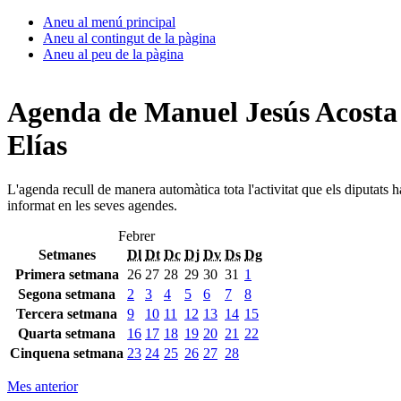
Aneu al menú principal
Aneu al contingut de la pàgina
Aneu al peu de la pàgina
Agenda de Manuel Jesús Acosta
Elías
L'agenda recull de manera automàtica tota l'activitat que els diputats 
informat en les seves agendes.
Febrer
Setmanes
Dl
Dt
Dc
Dj
Dv
Ds
Dg
Primera setmana
26
27
28
29
30
31
1
Segona setmana
2
3
4
5
6
7
8
Tercera setmana
9
10
11
12
13
14
15
Quarta setmana
16
17
18
19
20
21
22
Cinquena setmana
23
24
25
26
27
28
Mes anterior