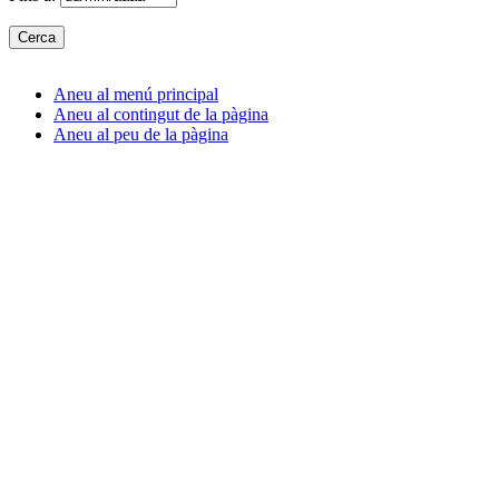
Aneu al menú principal
Aneu al contingut de la pàgina
Aneu al peu de la pàgina