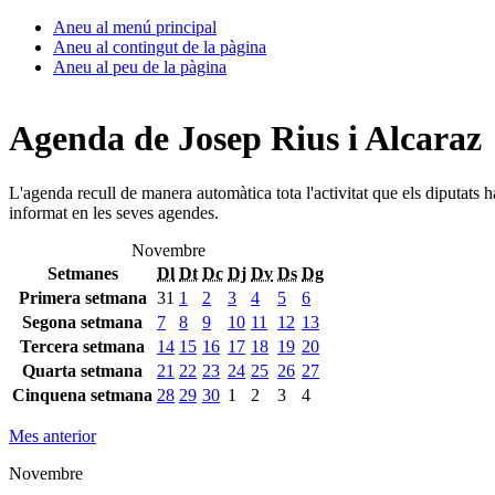
Aneu al menú principal
Aneu al contingut de la pàgina
Aneu al peu de la pàgina
Agenda de Josep Rius i Alcaraz
L'agenda recull de manera automàtica tota l'activitat que els diputats 
informat en les seves agendes.
Novembre
Setmanes
Dl
Dt
Dc
Dj
Dv
Ds
Dg
Primera setmana
31
1
2
3
4
5
6
Segona setmana
7
8
9
10
11
12
13
Tercera setmana
14
15
16
17
18
19
20
Quarta setmana
21
22
23
24
25
26
27
Cinquena setmana
28
29
30
1
2
3
4
Mes anterior
Novembre