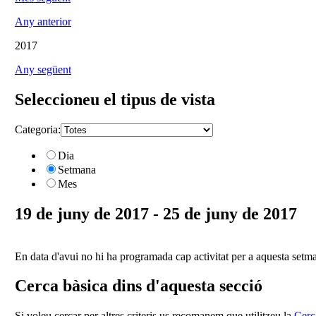
Any anterior
2017
Any següent
Seleccioneu el tipus de vista
Categoria:
Dia
Setmana
Mes
19 de juny de 2017 - 25 de juny de 2017
En data d'avui no hi ha programada cap activitat per a aquesta setm
Cerca bàsica dins d'aquesta secció
Si voleu cercar per altres criteris us recomanem que utilitzeu la
Cerc