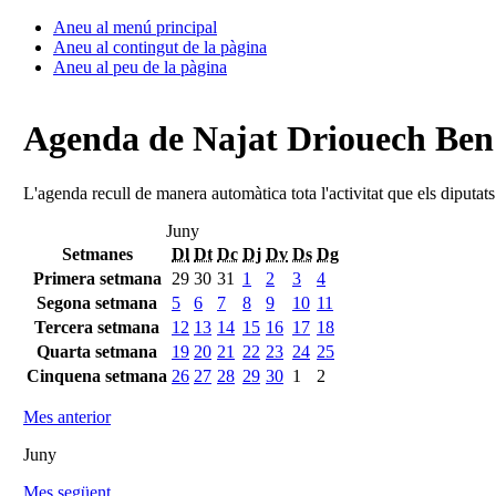
Aneu al menú principal
Aneu al contingut de la pàgina
Aneu al peu de la pàgina
Agenda de Najat Driouech Be
L'agenda recull de manera automàtica tota l'activitat que els diputat
Juny
Setmanes
Dl
Dt
Dc
Dj
Dv
Ds
Dg
Primera setmana
29
30
31
1
2
3
4
Segona setmana
5
6
7
8
9
10
11
Tercera setmana
12
13
14
15
16
17
18
Quarta setmana
19
20
21
22
23
24
25
Cinquena setmana
26
27
28
29
30
1
2
Mes anterior
Juny
Mes següent