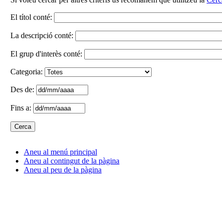
El títol conté:
La descripció conté:
El grup d'interès conté:
Categoria:
Des de:
Fins a:
Aneu al menú principal
Aneu al contingut de la pàgina
Aneu al peu de la pàgina