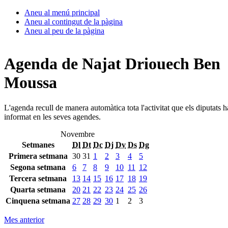
Aneu al menú principal
Aneu al contingut de la pàgina
Aneu al peu de la pàgina
Agenda de Najat Driouech Ben
Moussa
L'agenda recull de manera automàtica tota l'activitat que els diputats 
informat en les seves agendes.
Novembre
Setmanes
Dl
Dt
Dc
Dj
Dv
Ds
Dg
Primera setmana
30
31
1
2
3
4
5
Segona setmana
6
7
8
9
10
11
12
Tercera setmana
13
14
15
16
17
18
19
Quarta setmana
20
21
22
23
24
25
26
Cinquena setmana
27
28
29
30
1
2
3
Mes anterior