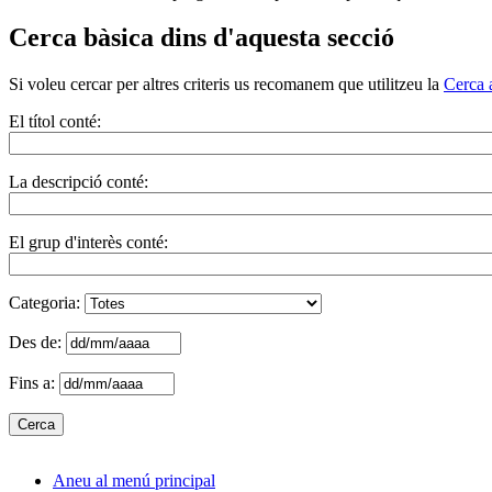
Cerca bàsica dins d'aquesta secció
Si voleu cercar per altres criteris us recomanem que utilitzeu la
Cerca 
El títol conté:
La descripció conté:
El grup d'interès conté:
Categoria:
Des de:
Fins a:
Aneu al menú principal