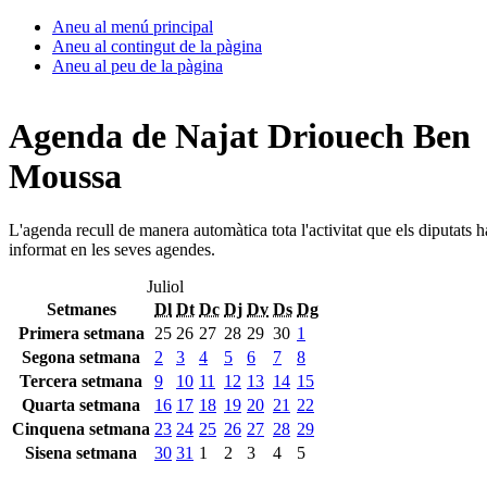
Aneu al menú principal
Aneu al contingut de la pàgina
Aneu al peu de la pàgina
Agenda de Najat Driouech Ben
Moussa
L'agenda recull de manera automàtica tota l'activitat que els diputats 
informat en les seves agendes.
Juliol
Setmanes
Dl
Dt
Dc
Dj
Dv
Ds
Dg
Primera setmana
25
26
27
28
29
30
1
Segona setmana
2
3
4
5
6
7
8
Tercera setmana
9
10
11
12
13
14
15
Quarta setmana
16
17
18
19
20
21
22
Cinquena setmana
23
24
25
26
27
28
29
Sisena setmana
30
31
1
2
3
4
5