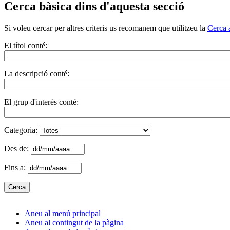
Cerca bàsica dins d'aquesta secció
Si voleu cercar per altres criteris us recomanem que utilitzeu la
Cerca 
El títol conté:
La descripció conté:
El grup d'interès conté:
Categoria:
Des de:
Fins a:
Aneu al menú principal
Aneu al contingut de la pàgina