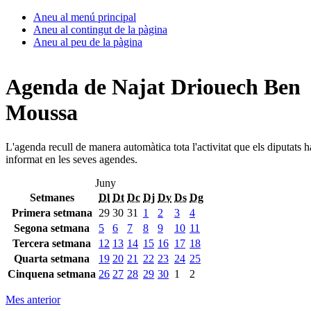
Aneu al menú principal
Aneu al contingut de la pàgina
Aneu al peu de la pàgina
Agenda de Najat Driouech Ben
Moussa
L'agenda recull de manera automàtica tota l'activitat que els diputats 
informat en les seves agendes.
Juny
Setmanes
Dl
Dt
Dc
Dj
Dv
Ds
Dg
Primera setmana
29
30
31
1
2
3
4
Segona setmana
5
6
7
8
9
10
11
Tercera setmana
12
13
14
15
16
17
18
Quarta setmana
19
20
21
22
23
24
25
Cinquena setmana
26
27
28
29
30
1
2
Mes anterior