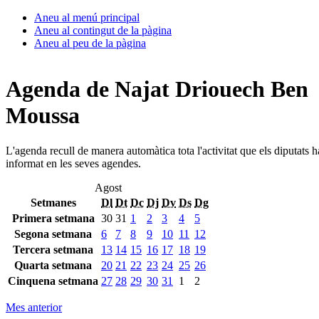
Aneu al menú principal
Aneu al contingut de la pàgina
Aneu al peu de la pàgina
Agenda de Najat Driouech Ben
Moussa
L'agenda recull de manera automàtica tota l'activitat que els diputats 
informat en les seves agendes.
Agost
Setmanes
Dl
Dt
Dc
Dj
Dv
Ds
Dg
Primera setmana
30
31
1
2
3
4
5
Segona setmana
6
7
8
9
10
11
12
Tercera setmana
13
14
15
16
17
18
19
Quarta setmana
20
21
22
23
24
25
26
Cinquena setmana
27
28
29
30
31
1
2
Mes anterior