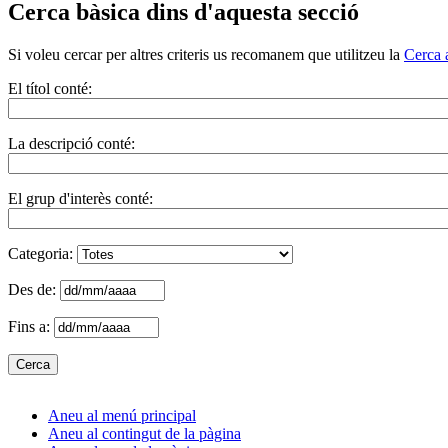
Cerca bàsica dins d'aquesta secció
Si voleu cercar per altres criteris us recomanem que utilitzeu la
Cerca 
El títol conté:
La descripció conté:
El grup d'interès conté:
Categoria:
Des de:
Fins a:
Aneu al menú principal
Aneu al contingut de la pàgina