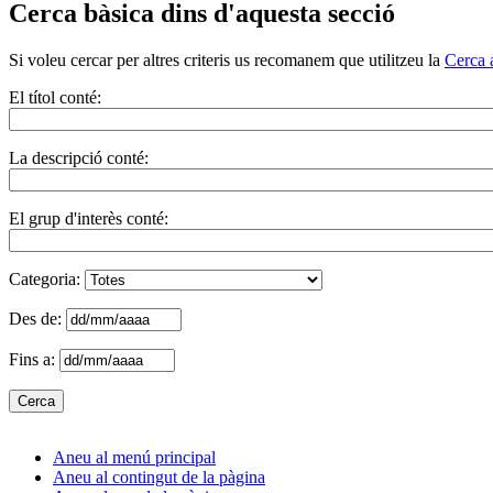
Cerca bàsica dins d'aquesta secció
Si voleu cercar per altres criteris us recomanem que utilitzeu la
Cerca 
El títol conté:
La descripció conté:
El grup d'interès conté:
Categoria:
Des de:
Fins a:
Aneu al menú principal
Aneu al contingut de la pàgina