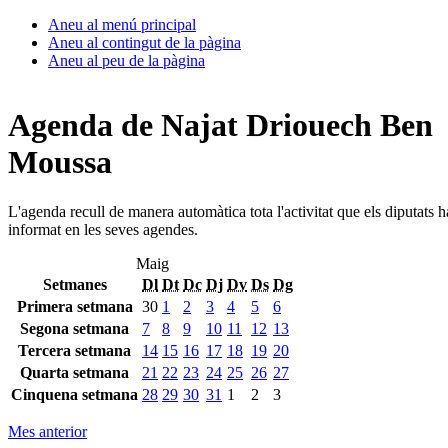
Aneu al menú principal
Aneu al contingut de la pàgina
Aneu al peu de la pàgina
Agenda de Najat Driouech Ben
Moussa
L'agenda recull de manera automàtica tota l'activitat que els diputats 
informat en les seves agendes.
Maig
Setmanes
Dl
Dt
Dc
Dj
Dv
Ds
Dg
Primera setmana
30
1
2
3
4
5
6
Segona setmana
7
8
9
10
11
12
13
Tercera setmana
14
15
16
17
18
19
20
Quarta setmana
21
22
23
24
25
26
27
Cinquena setmana
28
29
30
31
1
2
3
Mes anterior