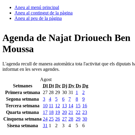
Aneu al menú principal
Aneu al contingut de la pàgina
Aneu al peu de la pàgina
Agenda de Najat Driouech Ben
Moussa
L'agenda recull de manera automàtica tota l'activitat que els diputats 
informat en les seves agendes.
Agost
Setmanes
Dl
Dt
Dc
Dj
Dv
Ds
Dg
Primera setmana
27
28
29
30
31
1
2
Segona setmana
3
4
5
6
7
8
9
Tercera setmana
10
11
12
13
14
15
16
Quarta setmana
17
18
19
20
21
22
23
Cinquena setmana
24
25
26
27
28
29
30
Sisena setmana
31
1
2
3
4
5
6