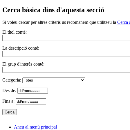
Cerca bàsica dins d'aquesta secció
Si voleu cercar per altres criteris us recomanem que utilitzeu la
Cerca 
El títol conté:
La descripció conté:
El grup d'interès conté:
Categoria:
Des de:
Fins a:
Aneu al menú principal