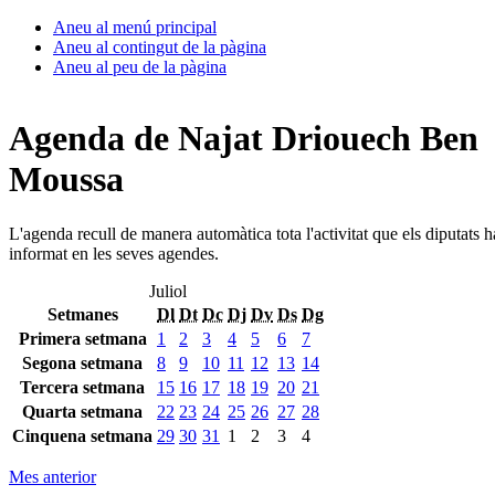
Aneu al menú principal
Aneu al contingut de la pàgina
Aneu al peu de la pàgina
Agenda de Najat Driouech Ben
Moussa
L'agenda recull de manera automàtica tota l'activitat que els diputats 
informat en les seves agendes.
Juliol
Setmanes
Dl
Dt
Dc
Dj
Dv
Ds
Dg
Primera setmana
1
2
3
4
5
6
7
Segona setmana
8
9
10
11
12
13
14
Tercera setmana
15
16
17
18
19
20
21
Quarta setmana
22
23
24
25
26
27
28
Cinquena setmana
29
30
31
1
2
3
4
Mes anterior