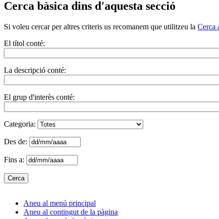
Cerca bàsica dins d'aquesta secció
Si voleu cercar per altres criteris us recomanem que utilitzeu la
Cerca 
El títol conté:
La descripció conté:
El grup d'interès conté:
Categoria:
Des de:
Fins a:
Aneu al menú principal
Aneu al contingut de la pàgina