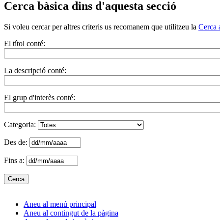
Cerca bàsica dins d'aquesta secció
Si voleu cercar per altres criteris us recomanem que utilitzeu la
Cerca 
El títol conté:
La descripció conté:
El grup d'interès conté:
Categoria:
Des de:
Fins a:
Aneu al menú principal
Aneu al contingut de la pàgina