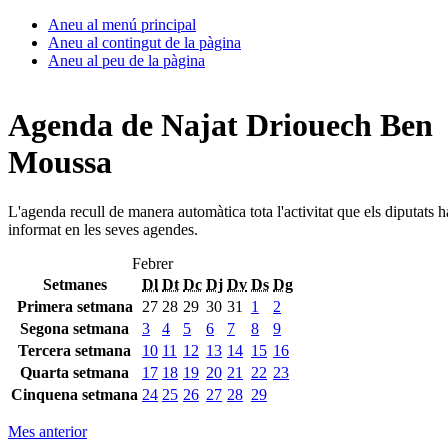
Aneu al menú principal
Aneu al contingut de la pàgina
Aneu al peu de la pàgina
Agenda de Najat Driouech Ben
Moussa
L'agenda recull de manera automàtica tota l'activitat que els diputats 
informat en les seves agendes.
Febrer
Setmanes
Dl
Dt
Dc
Dj
Dv
Ds
Dg
Primera setmana
27
28
29
30
31
1
2
Segona setmana
3
4
5
6
7
8
9
Tercera setmana
10
11
12
13
14
15
16
Quarta setmana
17
18
19
20
21
22
23
Cinquena setmana
24
25
26
27
28
29
Mes anterior