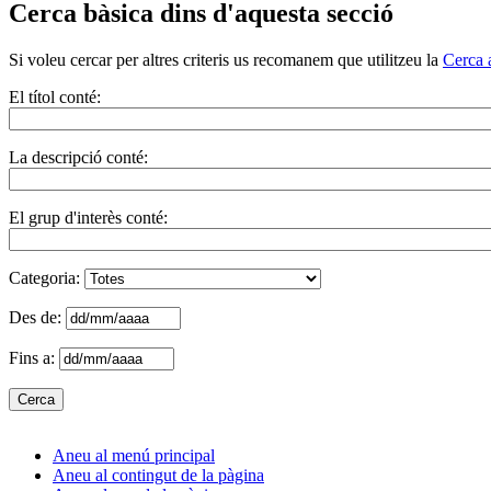
Cerca bàsica dins d'aquesta secció
Si voleu cercar per altres criteris us recomanem que utilitzeu la
Cerca 
El títol conté:
La descripció conté:
El grup d'interès conté:
Categoria:
Des de:
Fins a:
Aneu al menú principal
Aneu al contingut de la pàgina