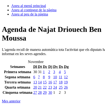
Aneu al menú principal
Aneu al contingut de la pàgina
Aneu al peu de la pàgina
Agenda de Najat Driouech Ben
Moussa
L'agenda recull de manera automàtica tota l'activitat que els diputats 
informat en les seves agendes.
Novembre
Setmanes
Dl
Dt
Dc
Dj
Dv
Ds
Dg
Primera setmana
30
31
1
2
3
4
5
Segona setmana
6
7
8
9
10
11
12
Tercera setmana
13
14
15
16
17
18
19
Quarta setmana
20
21
22
23
24
25
26
Cinquena setmana
27
28
29
30
1
2
3
Mes anterior