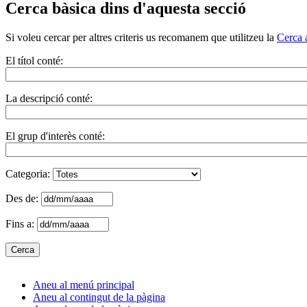
Cerca bàsica dins d'aquesta secció
Si voleu cercar per altres criteris us recomanem que utilitzeu la
Cerca 
El títol conté:
La descripció conté:
El grup d'interès conté:
Categoria:
Des de:
Fins a:
Aneu al menú principal
Aneu al contingut de la pàgina