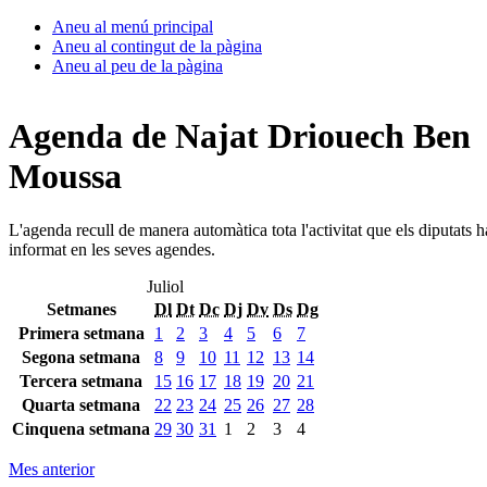
Aneu al menú principal
Aneu al contingut de la pàgina
Aneu al peu de la pàgina
Agenda de Najat Driouech Ben
Moussa
L'agenda recull de manera automàtica tota l'activitat que els diputats 
informat en les seves agendes.
Juliol
Setmanes
Dl
Dt
Dc
Dj
Dv
Ds
Dg
Primera setmana
1
2
3
4
5
6
7
Segona setmana
8
9
10
11
12
13
14
Tercera setmana
15
16
17
18
19
20
21
Quarta setmana
22
23
24
25
26
27
28
Cinquena setmana
29
30
31
1
2
3
4
Mes anterior