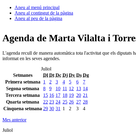
Aneu al menú principal
Aneu al contingut de la pàgina
Aneu al peu de la pàgina
Agenda de Marta Vilalta i Torre
L'agenda recull de manera automàtica tota l'activitat que els diputats 
informat en les seves agendes.
Juliol
Setmanes
Dl
Dt
Dc
Dj
Dv
Ds
Dg
Primera setmana
1
2
3
4
5
6
7
Segona setmana
8
9
10
11
12
13
14
Tercera setmana
15
16
17
18
19
20
21
Quarta setmana
22
23
24
25
26
27
28
Cinquena setmana
29
30
31
1
2
3
4
Mes anterior
Juliol