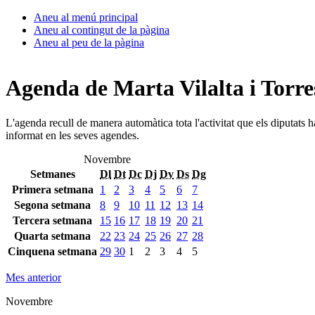
Aneu al menú principal
Aneu al contingut de la pàgina
Aneu al peu de la pàgina
Agenda de Marta Vilalta i Torre
L'agenda recull de manera automàtica tota l'activitat que els diputats 
informat en les seves agendes.
Novembre
Setmanes
Dl
Dt
Dc
Dj
Dv
Ds
Dg
Primera setmana
1
2
3
4
5
6
7
Segona setmana
8
9
10
11
12
13
14
Tercera setmana
15
16
17
18
19
20
21
Quarta setmana
22
23
24
25
26
27
28
Cinquena setmana
29
30
1
2
3
4
5
Mes anterior
Novembre