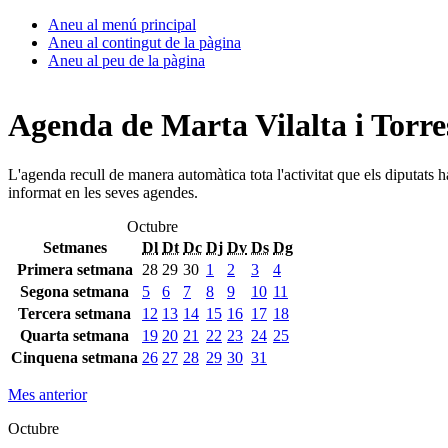
Aneu al menú principal
Aneu al contingut de la pàgina
Aneu al peu de la pàgina
Agenda de Marta Vilalta i Torre
L'agenda recull de manera automàtica tota l'activitat que els diputats 
informat en les seves agendes.
Octubre
Setmanes
Dl
Dt
Dc
Dj
Dv
Ds
Dg
Primera setmana
28
29
30
1
2
3
4
Segona setmana
5
6
7
8
9
10
11
Tercera setmana
12
13
14
15
16
17
18
Quarta setmana
19
20
21
22
23
24
25
Cinquena setmana
26
27
28
29
30
31
Mes anterior
Octubre