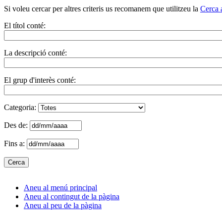
Si voleu cercar per altres criteris us recomanem que utilitzeu la
Cerca 
El títol conté:
La descripció conté:
El grup d'interès conté:
Categoria:
Des de:
Fins a:
Aneu al menú principal
Aneu al contingut de la pàgina
Aneu al peu de la pàgina