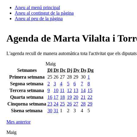
Aneu al menú principal
Aneu al contingut de la pàgina
Aneu al peu de la pàgina
Agenda de Marta Vilalta i Torr
L'agenda recull de manera automàtica tota l'activitat que els diputat
Maig
Setmanes
Dl
Dt
Dc
Dj
Dv
Ds
Dg
Primera setmana
25
26
27
28
29
30
1
Segona setmana
2
3
4
5
6
7
8
Tercera setmana
9
10
11
12
13
14
15
Quarta setmana
16
17
18
19
20
21
22
Cinquena setmana
23
24
25
26
27
28
29
Sisena setmana
30
31
1
2
3
4
5
Mes anterior
Maig