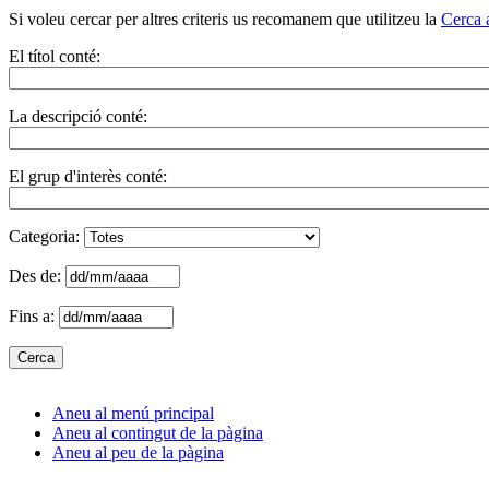
Si voleu cercar per altres criteris us recomanem que utilitzeu la
Cerca 
El títol conté:
La descripció conté:
El grup d'interès conté:
Categoria:
Des de:
Fins a:
Aneu al menú principal
Aneu al contingut de la pàgina
Aneu al peu de la pàgina