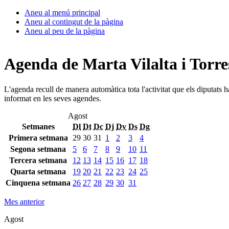
Aneu al menú principal
Aneu al contingut de la pàgina
Aneu al peu de la pàgina
Agenda de Marta Vilalta i Torre
L'agenda recull de manera automàtica tota l'activitat que els diputats 
informat en les seves agendes.
Agost
Setmanes
Dl
Dt
Dc
Dj
Dv
Ds
Dg
Primera setmana
29
30
31
1
2
3
4
Segona setmana
5
6
7
8
9
10
11
Tercera setmana
12
13
14
15
16
17
18
Quarta setmana
19
20
21
22
23
24
25
Cinquena setmana
26
27
28
29
30
31
Mes anterior
Agost