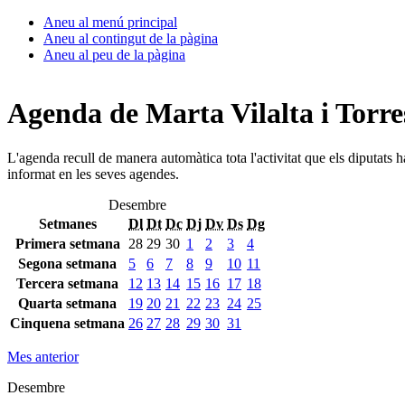
Aneu al menú principal
Aneu al contingut de la pàgina
Aneu al peu de la pàgina
Agenda de Marta Vilalta i Torre
L'agenda recull de manera automàtica tota l'activitat que els diputats 
informat en les seves agendes.
Desembre
Setmanes
Dl
Dt
Dc
Dj
Dv
Ds
Dg
Primera setmana
28
29
30
1
2
3
4
Segona setmana
5
6
7
8
9
10
11
Tercera setmana
12
13
14
15
16
17
18
Quarta setmana
19
20
21
22
23
24
25
Cinquena setmana
26
27
28
29
30
31
Mes anterior
Desembre