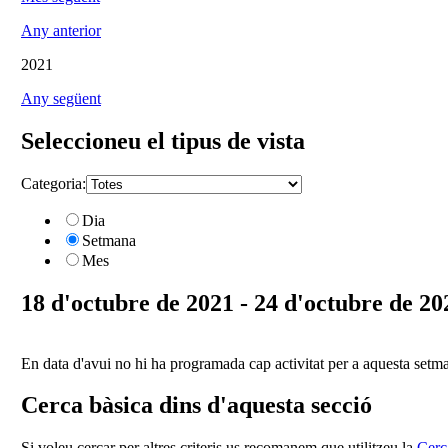
Any anterior
2021
Any següent
Seleccioneu el tipus de vista
Categoria:
Dia
Setmana
Mes
18 d'octubre de 2021 - 24 d'octubre de 20
En data d'avui no hi ha programada cap activitat per a aquesta setm
Cerca bàsica dins d'aquesta secció
Si voleu cercar per altres criteris us recomanem que utilitzeu la
Cerc