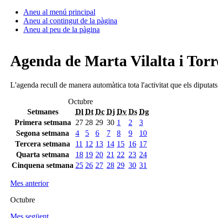
Aneu al menú principal
Aneu al contingut de la pàgina
Aneu al peu de la pàgina
Agenda de Marta Vilalta i Torr
L'agenda recull de manera automàtica tota l'activitat que els diputat
Octubre
Setmanes
Dl
Dt
Dc
Dj
Dv
Ds
Dg
Primera setmana
27
28
29
30
1
2
3
Segona setmana
4
5
6
7
8
9
10
Tercera setmana
11
12
13
14
15
16
17
Quarta setmana
18
19
20
21
22
23
24
Cinquena setmana
25
26
27
28
29
30
31
Mes anterior
Octubre
Mes següent