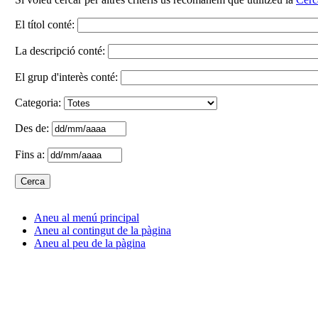
El títol conté:
La descripció conté:
El grup d'interès conté:
Categoria:
Des de:
Fins a:
Aneu al menú principal
Aneu al contingut de la pàgina
Aneu al peu de la pàgina