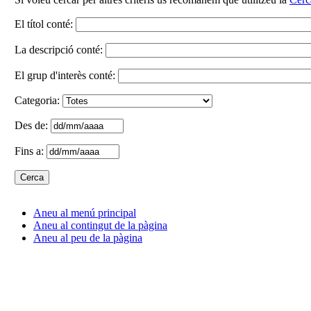
El títol conté:
La descripció conté:
El grup d'interès conté:
Categoria:
Des de:
Fins a:
Aneu al menú principal
Aneu al contingut de la pàgina
Aneu al peu de la pàgina