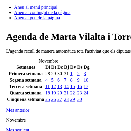
Aneu al menú principal
Aneu al contingut de la pàgina
Aneu al peu de la pàgina
Agenda de Marta Vilalta i Torr
L'agenda recull de manera automàtica tota l'activitat que els diputat
Novembre
Setmanes
Dl
Dt
Dc
Dj
Dv
Ds
Dg
Primera setmana
28
29
30
31
1
2
3
Segona setmana
4
5
6
7
8
9
10
Tercera setmana
11
12
13
14
15
16
17
Quarta setmana
18
19
20
21
22
23
24
Cinquena setmana
25
26
27
28
29
30
Mes anterior
Novembre
Mes següent