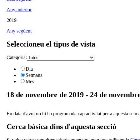
Any anterior
2019
Any següent
Seleccioneu el tipus de vista
Categoria:
Dia
Setmana
Mes
18 de novembre de 2019 - 24 de novembre
En data d'avui no hi ha programada cap activitat per a aquesta setm
Cerca bàsica dins d'aquesta secció
Si voleu cercar per altres criteris us recomanem que utilitzeu la
Cerc