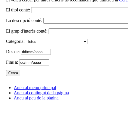
El títol conté:
La descripció conté:
El grup d'interès conté:
Categoria:
Des de:
Fins a:
Aneu al menú principal
Aneu al contingut de la pàgina
Aneu al peu de la pàgina