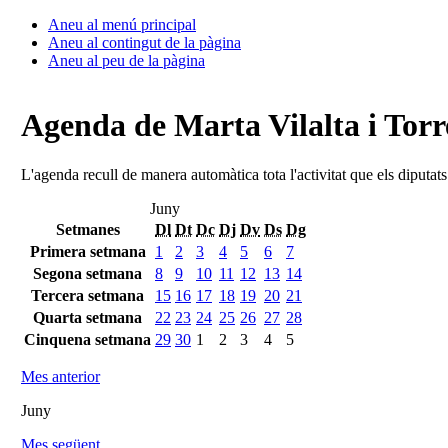
Aneu al menú principal
Aneu al contingut de la pàgina
Aneu al peu de la pàgina
Agenda de Marta Vilalta i Torr
L'agenda recull de manera automàtica tota l'activitat que els diputat
Juny
Setmanes
Dl
Dt
Dc
Dj
Dv
Ds
Dg
Primera setmana
1
2
3
4
5
6
7
Segona setmana
8
9
10
11
12
13
14
Tercera setmana
15
16
17
18
19
20
21
Quarta setmana
22
23
24
25
26
27
28
Cinquena setmana
29
30
1
2
3
4
5
Mes anterior
Juny
Mes següent