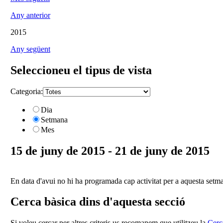
Any anterior
2015
Any següent
Seleccioneu el tipus de vista
Categoria:
Dia
Setmana
Mes
15 de juny de 2015 - 21 de juny de 2015
En data d'avui no hi ha programada cap activitat per a aquesta setm
Cerca bàsica dins d'aquesta secció
Si voleu cercar per altres criteris us recomanem que utilitzeu la
Cerc