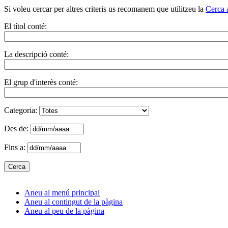
Si voleu cercar per altres criteris us recomanem que utilitzeu la
Cerca 
El títol conté:
La descripció conté:
El grup d'interès conté:
Categoria:
Des de:
Fins a:
Aneu al menú principal
Aneu al contingut de la pàgina
Aneu al peu de la pàgina