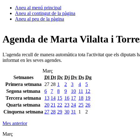
Aneu al menú principal
Aneu al contingut de la pàgina
Aneu al peu de la pàgina
Agenda de Marta Vilalta i Torre
L'agenda recull de manera automàtica tota l'activitat que els diputats 
informat en les seves agendes.
Març
Setmanes
Dl
Dt
Dc
Dj
Dv
Ds
Dg
Primera setmana
27
28
1
2
3
4
5
Segona setmana
6
7
8
9
10
11
12
Tercera setmana
13
14
15
16
17
18
19
Quarta setmana
20
21
22
23
24
25
26
Cinquena setmana
27
28
29
30
31
1
2
Mes anterior
Març