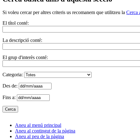
Si voleu cercar per altres criteris us recomanem que utilitzeu la
Cerca 
El títol conté:
La descripció conté:
El grup d'interès conté:
Categoria:
Des de:
Fins a:
Aneu al menú principal
Aneu al contingut de la pàgina
Aneu al peu de la pàgina