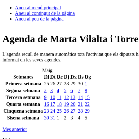
Aneu al menú principal
Aneu al contingut de la pàgina
Aneu al peu de la pàgina
Agenda de Marta Vilalta i Torre
L'agenda recull de manera automàtica tota l'activitat que els diputats 
informat en les seves agendes.
Maig
Setmanes
Dl
Dt
Dc
Dj
Dv
Ds
Dg
Primera setmana
25
26
27
28
29
30
1
Segona setmana
2
3
4
5
6
7
8
Tercera setmana
9
10
11
12
13
14
15
Quarta setmana
16
17
18
19
20
21
22
Cinquena setmana
23
24
25
26
27
28
29
Sisena setmana
30
31
1
2
3
4
5
Mes anterior