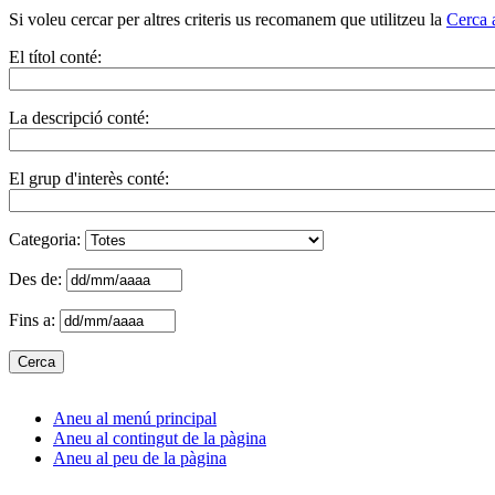
Si voleu cercar per altres criteris us recomanem que utilitzeu la
Cerca 
El títol conté:
La descripció conté:
El grup d'interès conté:
Categoria:
Des de:
Fins a:
Aneu al menú principal
Aneu al contingut de la pàgina
Aneu al peu de la pàgina