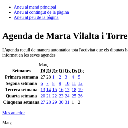
Aneu al menú principal
Aneu al contingut de la pàgina
Aneu al peu de la pàgina
Agenda de Marta Vilalta i Torre
L'agenda recull de manera automàtica tota l'activitat que els diputats 
informat en les seves agendes.
Març
Setmanes
Dl
Dt
Dc
Dj
Dv
Ds
Dg
Primera setmana
27
28
1
2
3
4
5
Segona setmana
6
7
8
9
10
11
12
Tercera setmana
13
14
15
16
17
18
19
Quarta setmana
20
21
22
23
24
25
26
Cinquena setmana
27
28
29
30
31
1
2
Mes anterior
Març